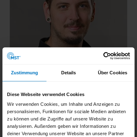
Zustimmung
Details
Über Cookies
MST-Mitarbeiter Matthias Grah
Matthias Grah
Diese Webseite verwendet Cookies
Stellv.
Technische Leitung
Wir verwenden Cookies, um Inhalte und Anzeigen zu
personalisieren, Funktionen für soziale Medien anbieten
zu können und die Zugriffe auf unsere Website zu
+49 208 / 940 96 16
analysieren. Außerdem geben wir Informationen zu
deiner Verwendung unserer Website an unsere Partner
matthias.grah@mst-mh.de