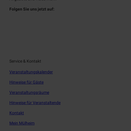
Folgen Sie uns jetzt auf:
f
i
a
n
c
s
e
t
b
a
o
g
o
r
Service & Kontakt
k
a
Veranstaltungskalender
m
Hinweise für Gäste
Veranstaltungsräume
Hinweise für Veranstaltende
Kontakt
Mein Mülheim