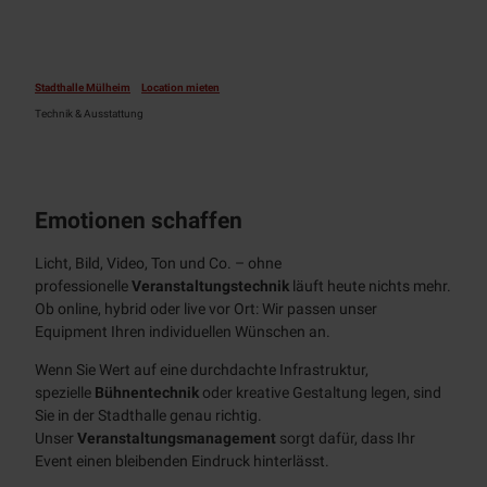
FAQ
Event-
Partner
Stadthalle Mülheim
Location mieten
Vor-Ort-
Angebote
Technik & Ausstattung
Hinweise für
Veranstaltende
Emotionen schaffen
Kontakt
Licht, Bild, Video, Ton und Co. – ohne
Stadthalle
professionelle
Veranstaltungstechnik
läuft heute nichts mehr.
kennenlernen
Ob
online
, hybrid oder
live
vor Ort: Wir passen unser
Alle
Equipment Ihren individuellen Wünschen an.
Themen
Wenn Sie Wert auf eine durchdachte Infrastruktur,
100 Jahre
spezielle
Bühnentechnik
oder kreative Gestaltung legen, sind
Sie in der Stadthalle genau richtig.
Aktuelles
Unser
Veranstaltungs
management
sorgt dafür, dass Ihr
Event
einen bleibenden Eindruck hinterlässt.
Team