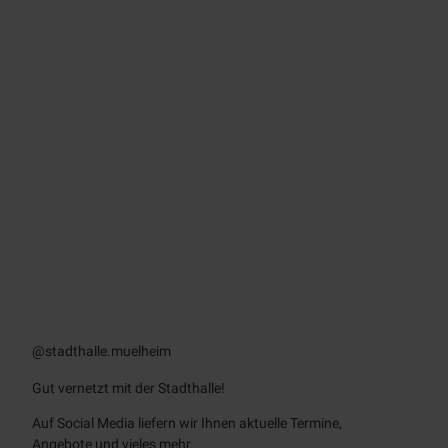
12 Gründe für die Stadthalle als Location
© mi
kewei
s.de
Anfahrt & Parken
Ihr Weg zur Stadthalle Mülheim
@stadthalle.muelheim
Gut vernetzt mit der Stadthalle!
Auf
Social Media
liefern wir Ihnen aktuelle Termine,
Angebote und vieles mehr.