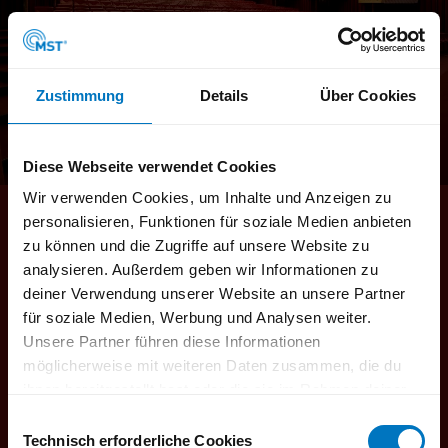
Zustimmung
Details
Über Cookies
Diese Webseite verwendet Cookies
Wir verwenden Cookies, um Inhalte und Anzeigen zu
personalisieren, Funktionen für soziale Medien anbieten
zu können und die Zugriffe auf unsere Website zu
analysieren. Außerdem geben wir Informationen zu
Post aus Mülheim
deiner Verwendung unserer Website an unsere Partner
Newsletter
für soziale Medien, Werbung und Analysen weiter.
Unsere Partner führen diese Informationen
Angebote &
News
vor allen anderen bekommen!
möglicherweise mit weiteren Daten zusammen, die du
ihnen bereitgestellt hast oder die sie im Rahmen deiner
Nutzung der Dienste gesammelt haben.
E
Du kannst deine Einwilligung zu den Cookies auf unserer
Technisch erforderliche Cookies
i