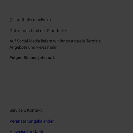
Ihr Weg zur Stadthalle Mülheim
@stadthalle.muelheim
Gut vernetzt mit der Stadthalle!
Auf
Social Media
liefern wir Ihnen aktuelle Termine,
Angebote und vieles mehr.
Folgen Sie uns jetzt auf:
f
i
a
n
c
s
e
t
b
a
o
g
o
r
Service & Kontakt
k
a
Veranstaltungskalender
m
Hinweise für Gäste