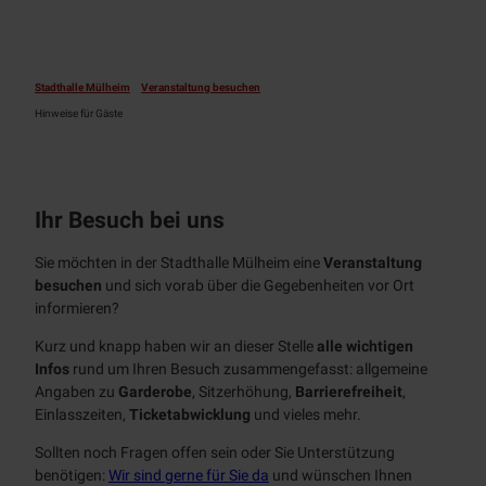
FAQ
Location
Stadthalle Mülheim
Veranstaltung besuchen
mieten
Hinweise für Gäste
Alle
Stadthalle
Themen
kennenlernen
Veranstaltungsräume
Alle
Ihr Besuch bei uns
Themen
Technik &
Ausstattung
Sie möchten in der Stadthalle Mülheim eine
Veranstaltung
100 Jahre
besuchen
und sich vorab über die Gegebenheiten vor Ort
Catering
Aktuelles
informieren?
Event-
Team
Kurz und knapp haben wir an dieser Stelle
alle wichtigen
Partner
Infos
rund um Ihren Besuch zusammengefasst: allgemeine
Jobs
Angaben zu
Garderobe
, Sitzerhöhung,
Barrierefreiheit
,
Vor-Ort-
Einlasszeiten,
Ticketabwicklung
und vieles mehr.
Angebote
Nachhaltigkeit
Sollten noch Fragen offen sein oder Sie Unterstützung
Hinweise für
Historie
benötigen:
Wir sind gerne für Sie da
und wünschen Ihnen
Veranstaltende